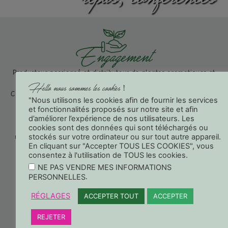
Engagement
Producteur passionné et distributeur de plantes aromatiques et
médicinales, HE, hydrolats, tisanes et infusions bio, Jean-
Hello nous sommes les cookies !
Christophe Raffin met en œuvre son savoir-faire de la plantation
"Nous utilisons les cookies afin de fournir les services
à la récolte, et du séchage au conditionnement pour vous
et fonctionnalités proposés sur notre site et afin
proposer des produits bio de qualité. Cultivées à la ferme sur
d’améliorer l’expérience de nos utilisateurs. Les
des parcelles certifiées bio, les plantes aromatiques et
cookies sont des données qui sont téléchargés ou
stockés sur votre ordinateur ou sur tout autre appareil.
médicinales des senteurs du Ventoux répondent au cahier des
En cliquant sur "Accepter TOUS LES COOKIES", vous
charges du label AB et sont entièrement transformées par la
consentez à l'utilisation de TOUS les cookies.
ferme.
NE PAS VENDRE MES INFORMATIONS
.
PERSONNELLES
La ferme
RÉGLAGES
ACCEPTER TOUT
ACCEPTER
REJETER
Modes de vente