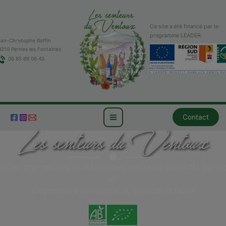
Aller
au
contenu
Ce site a été financé par le
programme LEADER.
ean-Christophe Raffin
4210 Pernes les Fontaines
06 85 69 06 43
Contact
Les senteurs du Ventoux
lantes aromatiques et médicinales issues de cueillette sauva
et
d’agriculture biologique du pays du Ventoux