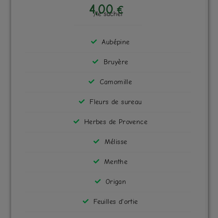
4,00
€
/le sachet
Aubépine
Bruyère
Camomille
Fleurs de sureau
Herbes de Provence
Mélisse
Menthe
Origan
Feuilles d'ortie