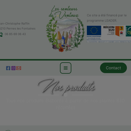
Aller
au
contenu
Ce site a été financé par le
programme LEADER.
ean-Christophe Raffin
4210 Pernes les Fontaines
06 85 69 06 43
Contact
Nos produits
Tous nos produits élaborés à partir de nos plantes BIO
récoltées