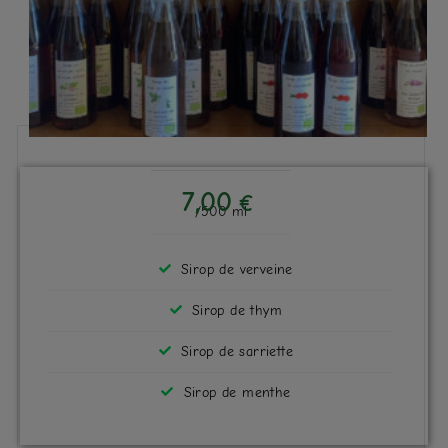
7,00
€
/500 ml
Sirop de verveine
Sirop de thym
Sirop de sarriette
Sirop de menthe