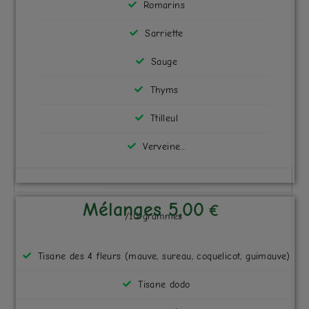
Romarins
Sarriette
Sauge
Thyms
Ttilleul
Verveine...
Mélanges 5,00
€
/10 grammes
Tisane des 4 fleurs (mauve, sureau, coquelicot, guimauve)
Tisane dodo