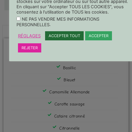
stockés sur votre ordinateur ou sur tout autre appareil.
En cliquant sur "Accepter TOUS LES COOKIES", vous
consentez à l'utilisation de TOUS les cookies.
NE PAS VENDRE MES INFORMATIONS
.
PERSONNELLES
RÉGLAGES
ACCEPTER TOUT
ACCEPTER
5,00
€
REJETER
/100 ml + 1,50 € pour les vapos
Basillic
Bleuet
Camomille Allemande
Carotte sauvage
Cataire citronné
Citronnelle