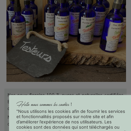
Nos eaux florales 100 % pures et naturelles certifiées
BIO issues de nos plantes sont composées de 1 kilo
Hello nous sommes les cookies !
de plante par litre d’hydrolat.
"Nous utilisons les cookies afin de fournir les services
et fonctionnalités proposés sur notre site et afin
Nous vous proposons plus de 25 variétés en fonction
d’améliorer l’expérience de nos utilisateurs. Les
de la saison et du stock disponible.
cookies sont des données qui sont téléchargés ou